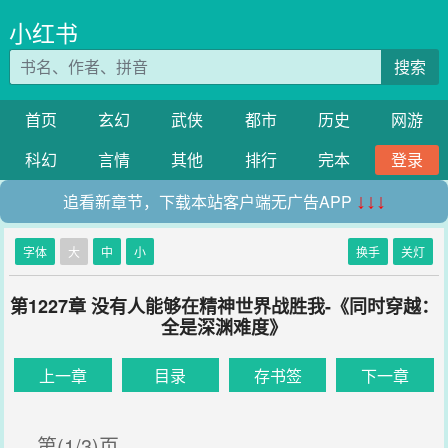
小红书
搜索
首页
玄幻
武侠
都市
历史
网游
科幻
言情
其他
排行
完本
登录
追看新章节，下载本站客户端无广告APP
↓↓↓
字体
大
中
小
换手
关灯
第1227章 没有人能够在精神世界战胜我-《同时穿越：
全是深渊难度》
上一章
目录
存书签
下一章
第(1/3)页