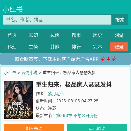
小红书
搜索
首页
玄幻
武侠
都市
历史
网游
科幻
言情
其他
排行
完本
登录
↓↓↓
追看新章节，下载本站客户端无广告APP
小红书
>
言情小说
> 重生归来，极品家人瑟瑟发抖
重生归来，极品家人瑟瑟发抖
作者：
紫月老仙
更新时间：2026-08-06 04:27:25
状态：连载
最新章节：
第593章 不想公开身份
加入书架
点击阅读