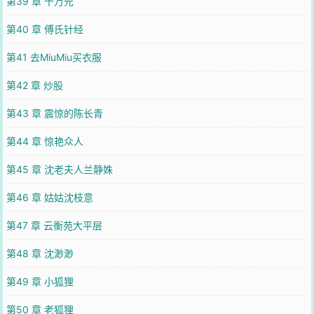
第39 章 十万元
第40 章 傅氏针经
第41 去MiuMiu买衣服
第42 章 炒股
第43 章 震惊的陈长青
第44 章 惊艳众人
第45 章 沈老夫人兰静姝
第46 章 姑姑沈枝意
第47 章 云衡苑大平层
第48 章 沈渺渺
第49 章 小狐狸
第50 章 老狐狸