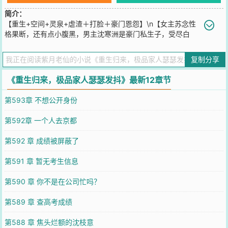
简介：
【重生+空间+灵泉+虐渣＋打脸＋豪门恩怨】\n【女主苏念性
格果断，还有点小腹黑，男主沈寒洲是豪门私生子，受尽白
眼，痛恨父亲的冷漠，痛恨男人的花心，对外人冷漠，心狠手辣，又
争又抢，在爱情上却是恋爱脑，性格反差大。】\n前世，母亲死后，
复制分享
父亲带着哥哥再婚，苏念被丢在乡下，跟着爷爷长大。\n十八岁那
年，爷爷得了癌症，放心不下苏念，临终之际，用恩情为她求来一段
《重生归来，极品家人瑟瑟发抖》最新12章节
姻缘，让她嫁给豪门沈家长子沈成哲，苏念原本以为，这段婚姻是她
逆天改命的机会，谁想到这竟然是催命符。\n最后苏念被后妈、妹妹
第593章 不想公开身份
害死、、\n重生后，苏念果断放弃了跟沈成哲的婚约，得到了一枚玉
镯，她意外得到了一个玉镯空间，有了空间。\n苏念一步步提高自己
第592章 一个人去京都
的能力，向极品家人复仇，揭开了母亲死亡的真相，撕开了后妈恶毒
的嘴脸，更得知了亲哥哥，被调换的秘密、、\n苏念这辈子，不想跟
第592 章 成绩被屏蔽了
沈家人有纠缠，却无疑间救了沈寒洲一命，他是沈老爷子的私生子，
无意间卷入到，沈家的豪门恩怨中、、、\n苏念渐渐意识到，收下沈
第591 章 暂无考生信息
老爷子玉镯那刻起，注定了，她就跟沈家人，开启了宿命的轮回。
您要是觉得《
重生归来，极品家人瑟瑟发抖
》还不错的话请不要忘记
第590 章 你不是在公司忙吗？
向您QQ群和微博微信里的朋友推荐哦！
第589 章 查高考成绩
第588 章 焦头烂额的沈枝意