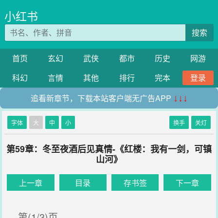
小红书
搜索
首页
玄幻
武侠
都市
历史
网游
科幻
言情
其他
排行
完本
登录
追看新章节，下载本站客户端无广告APP
↓↓↓
字体
大
中
小
换手
关灯
第59章：冬至夜酒后见真情-《红楼：我有一剑，可镇
山河》
上一章
目录
存书签
下一章
第(1/3)页