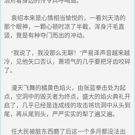
浩对着身边的传令兵呼喝道。
袁绍本来是心情相当愉悦的，一看刘天浩的
那个眼神，一颗心顿时凉了半截，浑身汗毛直
竖，竟是有种夺门而出的冲动。
“我说了，我没那么无聊！”严易泽声音越来越
冷，见他矢口否认，萧项气的几乎要把牙齿咬碎
了。
漫天飞舞的橘黄色焰火，由张蓝拳击处为起
点，空洞中的毁灭者为终点，盛大的焰火典礼开
启了，几乎已经是连成线的攻击将坑洞中从头到
尾，再从尾到头，严严实实的犁了遍又遍。
任大民被脏东西磨了后这一个多月都没法出