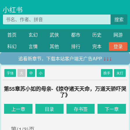
小红书
搜索
首页
玄幻
武侠
都市
历史
网游
科幻
言情
其他
排行
完本
登录
追看新章节，下载本站客户端无广告APP
↓↓↓
字体
大
中
小
换手
关灯
第55章苏小如的母亲-《掠夺诸天天命，万道天骄吓哭
了》
上一章
目录
存书签
下一章
第(1/3)页