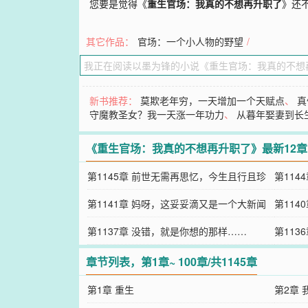
您要是觉得《
重生官场：我真的不想再升职了
》还
其它作品：
官场：一个小人物的野望
/
新书推荐：
莫欺老年穷，一天增加一个天赋点
、
真
守魔教圣女？我一天涨一年功力
、
从暮年娶妻到长
《重生官场：我真的不想再升职了》最新12
第1145章 前世无需再思忆，今生且行且珍
第114
惜
第1141章 妈呀，这妥妥滴又是一个大新闻
第11
啊！
第1137章 没错，就是你想的那样……
打电话
第113
章节列表，第1章~ 100章/共1145章
第1章 重生
第2章