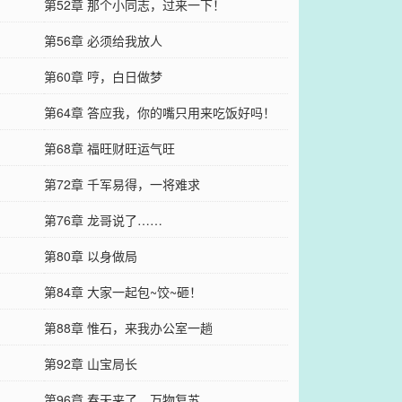
第52章 那个小同志，过来一下！
第56章 必须给我放人
第60章 哼，白日做梦
第64章 答应我，你的嘴只用来吃饭好吗！
第68章 福旺财旺运气旺
第72章 千军易得，一将难求
第76章 龙哥说了……
第80章 以身做局
第84章 大家一起包~饺~砸！
第88章 惟石，来我办公室一趟
第92章 山宝局长
第96章 春天来了，万物复苏……