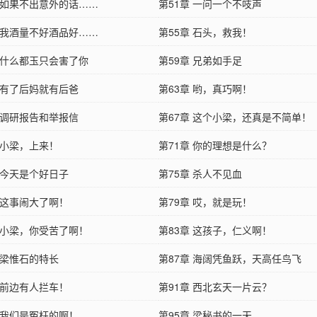
章 如果不出意外的话……
第51章 一问一个不吱声
章 我酒量不好酒品好……
第55章 石头，救我！
章 什么都玉只会害了你
第59章 兄弟如手足
章 有了后妈就有后爸
第63章 哟，真巧啊！
章 调研报告和举报信
第67章 这个小梁，还真是不简单！
 小梁，上来！
第71章 你的理想是什么？
 今天是个好日子
第75章 杀人不见血
 这事闹大了啊！
第79章 哎，就是玩！
章 小梁，你受苦了啊！
第83章 这孩子，仁义啊！
 梁惟石的特长
第87章 海阔凭鱼跃，天高任鸟飞
 前边有人拦车！
第91章 西北玄天一片云？
章 我们是冤枉的啊！
第95章 梁秘书的一天