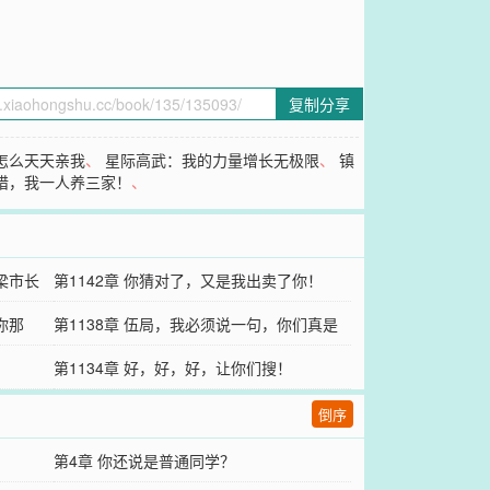
复制分享
怎么天天亲我
、
星际高武：我的力量增长无极限
、
镇
打猎，我一人养三家！
、
梁市长
第1142章 你猜对了，又是我出卖了你！
你那
第1138章 伍局，我必须说一句，你们真是
太牛了！
第1134章 好，好，好，让你们搜！
倒序
第4章 你还说是普通同学？