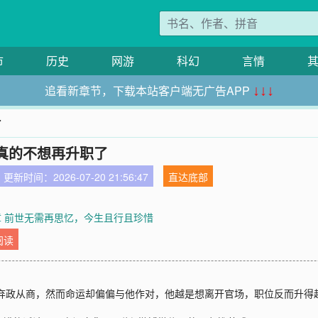
市
历史
网游
科幻
言情
追看新章节，下载本站客户端无广告APP
↓↓↓
了
真的不想再升职了
更新时间：2026-07-20 21:56:47
直达底部
5章 前世无需再思忆，今生且行且珍惜
阅读
要弃政从商，然而命运却偏偏与他作对，他越是想离开官场，职位反而升得