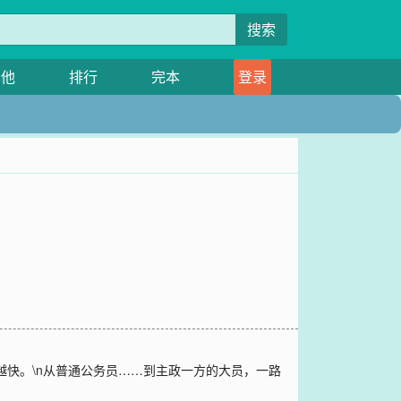
搜索
其他
排行
完本
登录
越快。\n从普通公务员……到主政一方的大员，一路