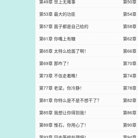
第49章 世上无难事
第50
第53章 最大的功臣
第54
第57章 面子都是自己给的
第58
第61章 你嘴上有糖
第62
第65章 太特么给面了啊！
第66
第69章 那咋了！
第70章
第73章 不信走着瞧！
第74章
第77章 老梁，你冷静！
第78章
第81章 你特么是不是不想干了？
第82
第85章 我想让你得到我！
第86章
第89章 惟石，你用心了！
第90章
第93章 回去等候处理吧！
第94