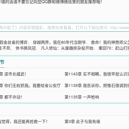
不错的话请不要忘记向您QQ群和微博微信里的朋友推荐哦！
假金丝雀的博弈
、
穿越两界，我在80年代当倒爷
、
救命！我的神煞师父
生不死
、
休书换凤冠
、
凡人修仙：从废器房杂役开始
、
重回70：赶山
章节
4章 梁市长威武！
第1143章 实不相瞒，我很早就认识
40章 你们无权抓我。我要给省公安厅
了！
第1139章 我告诉你，把惟石借调到
……
6章 都不许动！
里，算你捡了大便宜！
第1135章 一声枪响
 我觉得，我还能再抢救一下！
第3章 此子与我有缘