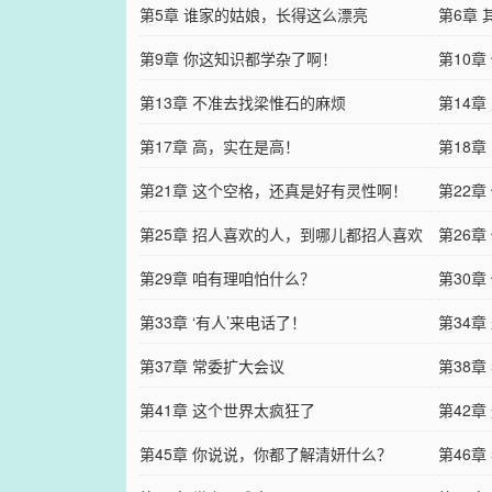
第5章 谁家的姑娘，长得这么漂亮
第6章
第9章 你这知识都学杂了啊！
第10章
第13章 不准去找梁惟石的麻烦
第14章
第17章 高，实在是高！
第18
第21章 这个空格，还真是好有灵性啊！
第22
第25章 招人喜欢的人，到哪儿都招人喜欢
第26
第29章 咱有理咱怕什么？
第30
第33章 ‘有人’来电话了！
第34
第37章 常委扩大会议
第38
第41章 这个世界太疯狂了
第42
第45章 你说说，你都了解清妍什么？
第46