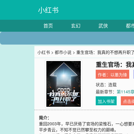
小红书
首页
玄幻
武侠
都
小红书
>
都市小说
> 重生官场：我真的不想再升职
重生官场：我
作者：
以墨为锋
状态：连载
最新章节：
第114
加入书架
点击
简介：
重回2003年，早已厌倦了官场的梁惟石，一心想
平步青云，不知不觉已然攀至权力的巅峰。