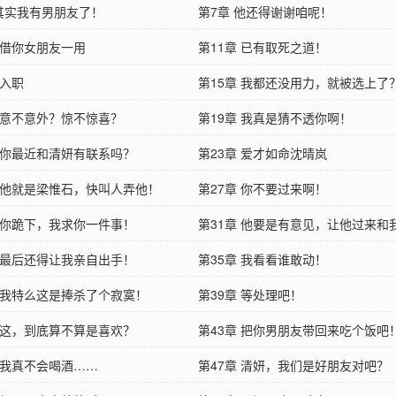
 其实我有男朋友了！
第7章 他还得谢谢咱呢！
 借你女朋友一用
第11章 已有取死之道！
 入职
第15章 我都还没用力，就被选上了
章 意不意外？惊不惊喜？
第19章 我真是猜不透你啊！
章 你最近和清妍有联系吗？
第23章 爱才如命沈晴岚
章 他就是梁惟石，快叫人弄他！
第27章 你不要过来啊！
章 你跪下，我求你一件事！
第31章 他要是有意见，让他过来和
章 最后还得让我亲自出手！
第35章 我看看谁敢动！
章 我特么这是捧杀了个寂寞！
第39章 等处理吧！
章 这，到底算不算是喜欢？
第43章 把你男朋友带回来吃个饭吧
章 我真不会喝酒……
第47章 清妍，我们是好朋友对吧？