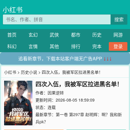
小红书
搜索
首页
玄幻
武侠
都市
历史
网游
科幻
言情
其他
排行
完本
登录
追看新章节，下载本站客户端无广告APP
↓↓↓
小红书
>
历史小说
> 四次入伍，我被军区拉进黑名单！
四次入伍，我被军区拉进黑名单！
作者：
因果逆转
更新时间：2026-08-05 18:59:09
状态：连载
最新章节：
第一卷 第297章 赵明辉：啊？我和新
兵pk？