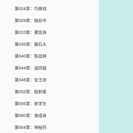
第024章：巧做戏
第029章：独处中
第033章：骤现身
第036章：搬石头
第040章：陈廷婷
第044章：成同窗
第048章：安王府
第052章：假刺客
第056章：新学生
第060章：谁成亲
第064章：神秘药