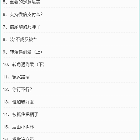
5、重要的是意境美
6、支持微信支付么？
7、搞尾随的死胖子
8、装*不成反被艹
9、转角遇到爱（上）
10、转角遇到爱（下）
11、冤家路窄
12、你行不行？
13、谁加我好友
14、被抓住把柄了
15、后山小树林
16、揍你没商量