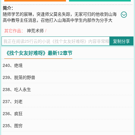
简介：
随师学艺的宸琳，突逢师父莫名失踪，无家可归的他收到山海
高中教导主任消息，召他打入山海高中学生内部作为分手大
师，负责进行早恋现象的监督排查工作。受金钱诱惑的宸琳欣然领
其它作品：
神荒术师
/
命，却阴差阳错下牵了一条条红线。当被周围一波波狗粮噎得够呛
时，宸琳觉得是时候找个女盆友了...............【展开】【收起】
复制分享
您要是觉得《
找个女友好难呀
》还不错的话请不要忘记向您QQ群和微
博微信里的朋友推荐哦！
《找个女友好难呀》最新12章节
240、绝境
239、脱笼的野兽
238、吃人永生
237、刘老
236、疯狂
235、图穷