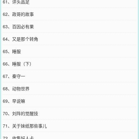
61、评头品足
62、政哥的故事
63、百因必有果
64、又是那个转角
65、睡服
66、睡服（下）
67、秦守一
68、动物世界
69、早说嘛
70、刘阵的觉醒技
71、关于妹纸那些事儿
72、收集好人卡