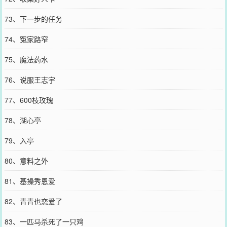
73、下一步的任务
74、冤家路窄
75、魔法药水
76、说服王志宇
77、600枝玫瑰
78、湖心亭
79、入亭
80、意料之外
81、基操秀恩爱
82、青青也恋爱了
83、一匹马杀死了一只鸡