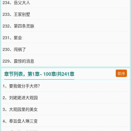
234、岳父大人
233、王家别墅
232、第四条灵脉
231、聚会
230、闯祸了
229、震惊的消息
章节列表，第1章~ 100章/共241章
倒序
1、要我做分手大师？
2、刘姥姥进大观园
3、大观园里的美女
4、奉旨盘人琳三变