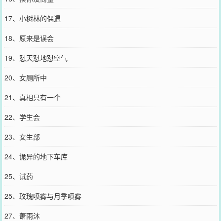
17、小树林的偶遇
18、原来是误会
19、怼天怼地怼空气
20、女厕所中
21、真相只有一个
22、学生会
23、女生部
24、诡异的地下车库
25、试药
25、玫瑰喷雾与月季喷雾
27、萧雨沐