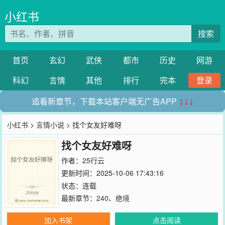
小红书
搜索
首页
玄幻
武侠
都市
历史
网游
科幻
言情
其他
排行
完本
登录
追看新章节，下载本站客户端无广告APP
↓↓↓
小红书
>
言情小说
> 找个女友好难呀
找个女友好难呀
作者：
25行云
更新时间：2025-10-06 17:43:16
状态：连载
最新章节：
240、绝境
加入书架
点击阅读