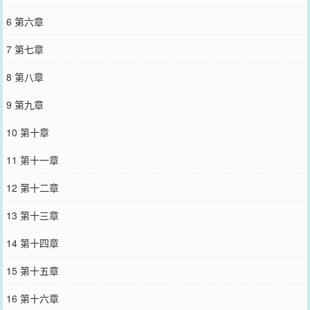
6 第六章
7 第七章
8 第八章
9 第九章
10 第十章
11 第十一章
12 第十二章
13 第十三章
14 第十四章
15 第十五章
16 第十六章