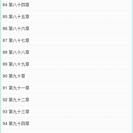
84 第八十四章
85 第八十五章
86 第八十六章
87 第八十七章
88 第八十八章
89 第八十九章
90 第九十章
91 第九十一章
92 第九十二章
93 第九十三章
94 第九十四章