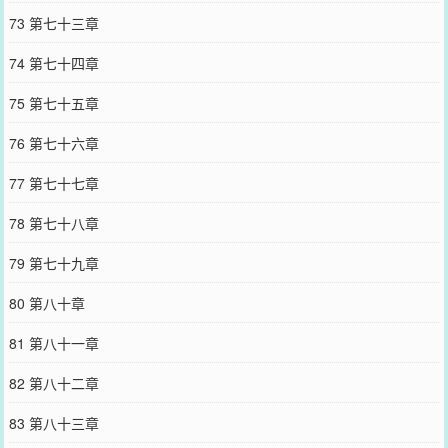
73 第七十三章
74 第七十四章
75 第七十五章
76 第七十六章
77 第七十七章
78 第七十八章
79 第七十九章
80 第八十章
81 第八十一章
82 第八十二章
83 第八十三章