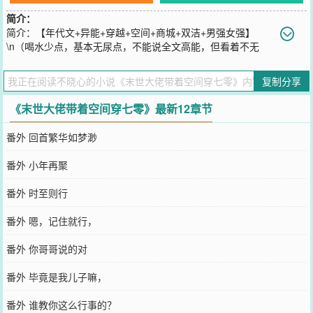
简介：
简介：【年代文+异能+穿越+空间+商城+双洁+男强女强】
\n（喝水少点，基本无尿点，不能说全文高能，但看着不无
聊，偶尔无聊两章，那就翻过去，）\n女孩莫名穿越到七零年代，\n
身怀精神系和治愈系两大异能\n手里握有一个带有商城的神奇空间，
复制分享
\n她收获了温暖的亲情！！独一无二的爱情！！\n官场黑暗、背后暗
算、隐藏的陈年旧事，\n揭露了一系列的暗算，没想到自己的亲生父
《末世大佬带着空间穿七零》最新12章节
亲竟然来头这么大！！！\n官场上的尔虞我诈...\n中年人的爱、恨、
情、仇....\n一群性格各异的少年人...\n意气风发！肆意张扬！桀骜难
番外 回首繁华如梦渺
驯！努力拼搏！\n会发生怎样的故事呢？\n请移步正文！！！\n\n极
品、反派都会有，但是出现很快就会被女主解决。\n看她在这个时代
番外 小年再聚
过得如何肆意！！\n...............\n不是传统年代文，文中故事众多，都
很精彩！！！\n有男配，磕cp的亲友们，谨慎...\n简介不能表达这本书
番外 时至则行
的精彩之处，\n跟传统的年代种田文不一样哦，敬请期待。\n请移步
正文！！！！
番外 嗯，记住就行，
您要是觉得《
末世大佬带着空间穿七零
》还不错的话请不要忘记向您
QQ群和微博微信里的朋友推荐哦！
番外 你哥哥说的对
番外 毕竟是我儿子嘛，
番外 谁教你这么行事的？