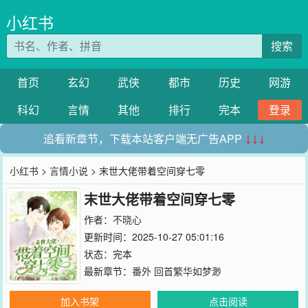
小红书
搜索
首页
玄幻
武侠
都市
历史
网游
科幻
言情
其他
排行
完本
登录
追看新章节，下载本站客户端无广告APP
↓↓↓
小红书
>
言情小说
> 末世大佬带着空间穿七零
末世大佬带着空间穿七零
作者：
不晓心
更新时间：2025-10-27 05:01:16
状态：完本
最新章节：
番外 回首繁华如梦渺
加入书架
点击阅读