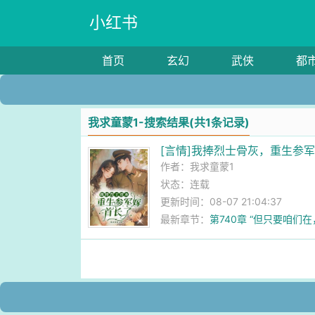
小红书
首页
玄幻
武侠
都
我求童蒙1-搜索结果(共1条记录)
[言情]我捧烈士骨灰，重生参
作者：
我求童蒙1
状态：连载
更新时间：08-07 21:04:37
最新章节：
第740章 “但只要咱们