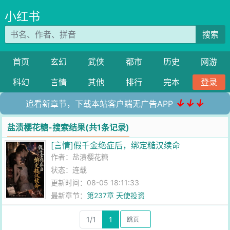
小红书
搜索
首页
玄幻
武侠
都市
历史
网游
科幻
言情
其他
排行
完本
登录
↓↓↓
追看新章节，下载本站客户端无广告APP
盐渍樱花糖-搜索结果(共1条记录)
[言情]假千金绝症后，绑定糙汉续命
作者：
盐渍樱花糖
状态：连载
更新时间：08-05 18:11:33
最新章节：
第237章 天使投资
1/1
1