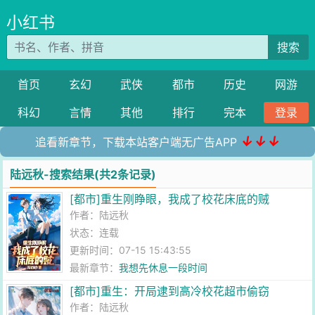
小红书
搜索
首页
玄幻
武侠
都市
历史
网游
科幻
言情
其他
排行
完本
登录
↓↓↓
追看新章节，下载本站客户端无广告APP
陆远秋-搜索结果(共2条记录)
[都市]重生刚睁眼，我成了校花床底的贼
作者：
陆远秋
状态：连载
更新时间：07-15 15:43:55
最新章节：
我想先休息一段时间
[都市]重生：开局逮到高冷校花超市偷窃
作者：
陆远秋