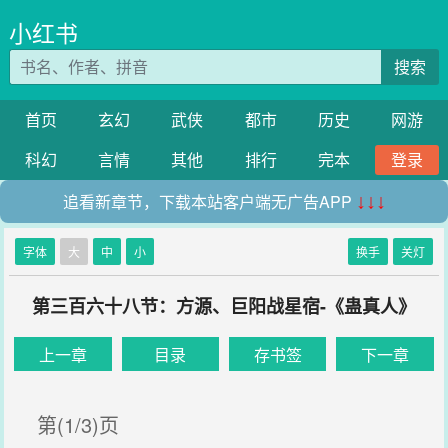
小红书
搜索
首页
玄幻
武侠
都市
历史
网游
科幻
言情
其他
排行
完本
登录
追看新章节，下载本站客户端无广告APP
↓↓↓
字体
大
中
小
换手
关灯
第三百六十八节：方源、巨阳战星宿-《蛊真人》
上一章
目录
存书签
下一章
第(1/3)页