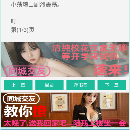
小荡魂山剧烈震荡。
叮！
第(1/3)页
上一章
目录
存书签
下一章