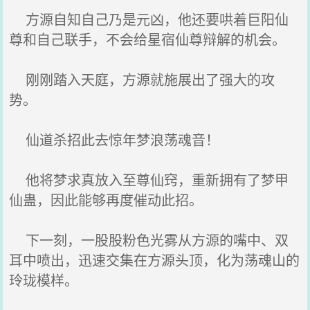
方源自知自己乃是元凶，他还要哄着巨阳仙
尊和自己联手，不会给星宿仙尊辩解的机会。
刚刚踏入天庭，方源就施展出了强大的攻
势。
仙道杀招此去惊年梦浪荡魂音！
他将梦求真放入至尊仙窍，重新拥有了梦甲
仙蛊，因此能够再度催动此招。
下一刻，一股股粉色光雾从方源的嘴中、双
耳中喷出，迅速交集在方源头顶，化为荡魂山的
玲珑模样。