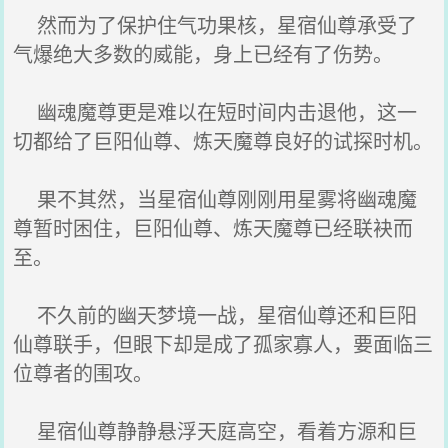
然而为了保护住气功果核，星宿仙尊承受了
气爆绝大多数的威能，身上已经有了伤势。
幽魂魔尊更是难以在短时间内击退他，这一
切都给了巨阳仙尊、炼天魔尊良好的试探时机。
果不其然，当星宿仙尊刚刚用星雾将幽魂魔
尊暂时困住，巨阳仙尊、炼天魔尊已经联袂而
至。
不久前的幽天梦境一战，星宿仙尊还和巨阳
仙尊联手，但眼下却是成了孤家寡人，要面临三
位尊者的围攻。
星宿仙尊静静悬浮天庭高空，看着方源和巨