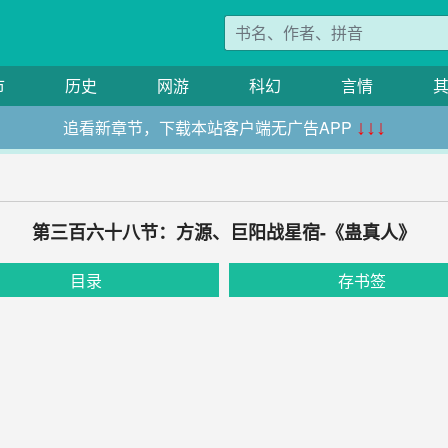
市
历史
网游
科幻
言情
追看新章节，下载本站客户端无广告APP
↓↓↓
第三百六十八节：方源、巨阳战星宿-《蛊真人》
目录
存书签