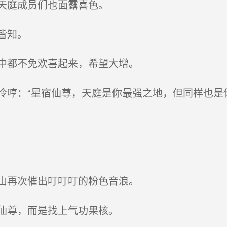
天庭成员们也面露喜色。
皆知。
中都不免欢喜起来，希望大增。
哼：“星宿仙尊，天庭是你最强之地，但同样也是
山再次催出叮叮叮的粉色音浪。
仙尊，而是找上气功果核。