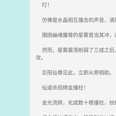
叮！
仿佛是水晶相互撞击的声音，清脆
围困幽魂魔尊的星雾首当其冲，
然而，星雾震荡削弱了三成之后，
攻。
巨阳仙尊见此，立即从旁相助。
仙道杀招绵金撞柱！
金光流转，化成数十根撞柱，纷