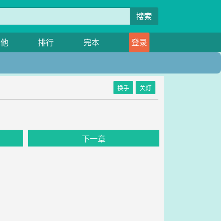
搜索
其他
排行
完本
登录
换手
关灯
下一章