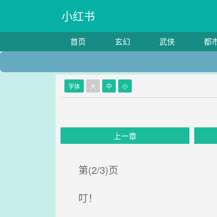
小红书
首页
玄幻
武侠
都
字体
大
中
小
上一章
第(2/3)页
叮！