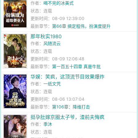
作者：
喝不完的冰美式
状态：连载
更新时间：08-09 12:39:00
最新章节：
第66章 搞定程伟，扮演度提升
那年秋实1980
作者：
风随流云
状态：连载
更新时间：08-09 12:06:48
最新章节：
第一百五十四章 真是牛批
华娱：笑疯，这顶流节目效果爆炸
作者：
一纸文凭
状态：连载
更新时间：08-06 13:07:04
最新章节：
第106章：降维打击
挺孕肚嫁京圈太子爷，渣前夫悔疯
作者：
季沐
状态：连载